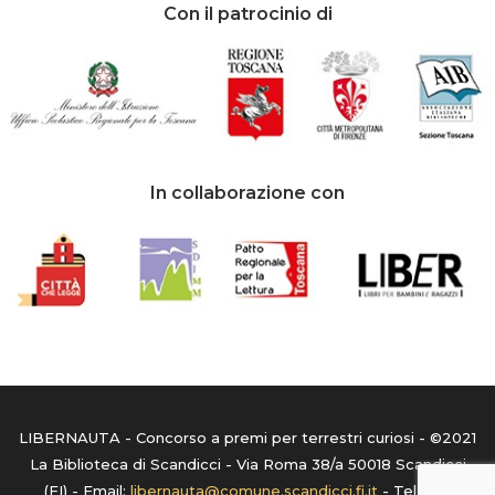
Con il patrocinio di
In collaborazione con
LIBERNAUTA - Concorso a premi per terrestri curiosi - ©2021
La Biblioteca di Scandicci - Via Roma 38/a 50018 Scandicci
(FI) - Email:
libernauta@comune.scandicci.fi.it
- Tel:
055