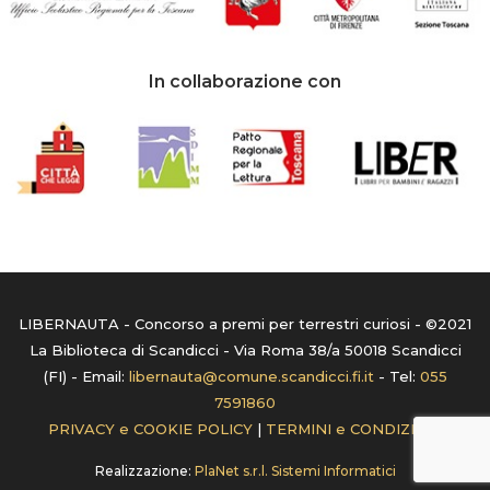
In collaborazione con
LIBERNAUTA - Concorso a premi per terrestri curiosi - ©2021
La Biblioteca di Scandicci - Via Roma 38/a 50018 Scandicci
(FI) - Email:
libernauta@comune.scandicci.fi.it
- Tel:
055
7591860
PRIVACY e COOKIE POLICY
|
TERMINI e CONDIZIONI
Realizzazione:
PlaNet s.r.l. Sistemi Informatici