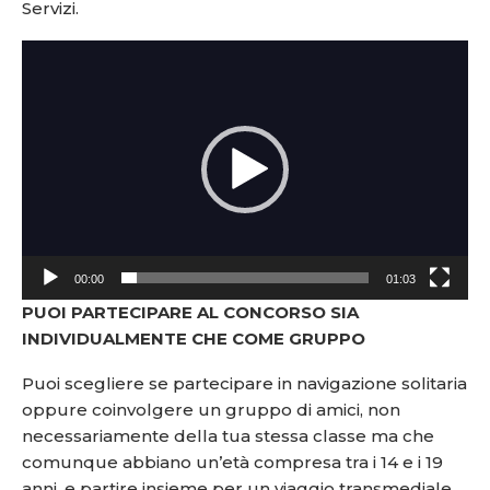
Servizi.
Video
Player
00:00
01:03
PUOI PARTECIPARE AL CONCORSO SIA
INDIVIDUALMENTE CHE COME GRUPPO
Puoi scegliere se partecipare in navigazione solitaria
oppure coinvolgere un gruppo di amici, non
necessariamente della tua stessa classe ma che
comunque abbiano un’età compresa tra i 14 e i 19
anni, e partire insieme per un viaggio transmediale.