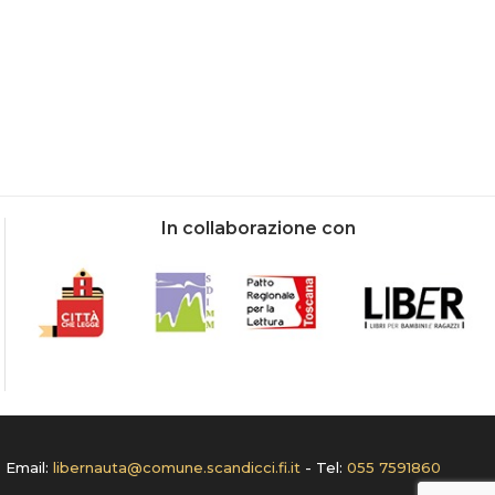
In collaborazione con
- Email:
libernauta@comune.scandicci.fi.it
- Tel:
055 7591860