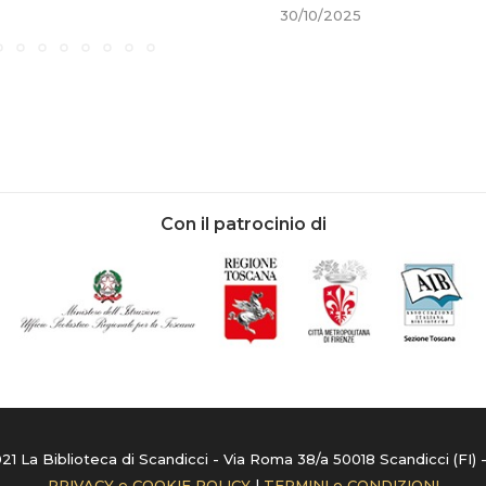
30/10/2025
Con il patrocinio di
1 La Biblioteca di Scandicci - Via Roma 38/a 50018 Scandicci (FI) 
PRIVACY e COOKIE POLICY
|
TERMINI e CONDIZIONI