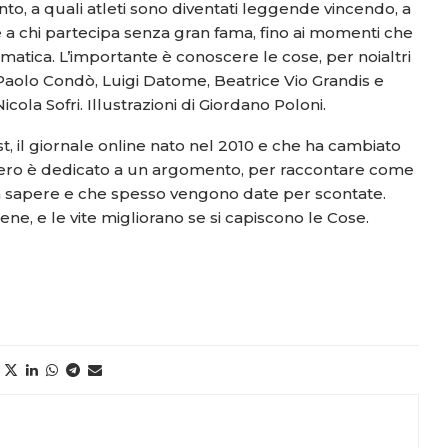
nto, a quali atleti sono diventati leggende vincendo, a
e a chi partecipa senza gran fama, fino ai momenti che
mmatica. L’importante è conoscere le cose, per noialtri
 Paolo Condò, Luigi Datome, Beatrice Vio Grandis e
cola Sofri. Illustrazioni di Giordano Poloni.
st, il giornale online nato nel 2010 e che ha cambiato
mero è dedicato a un argomento, per raccontare come
 da sapere e che spesso vengono date per scontate.
e, e le vite migliorano se si capiscono le Cose.