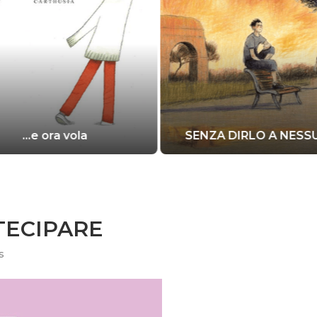
…e ora vola
SENZA DIRLO A NES
TECIPARE
s