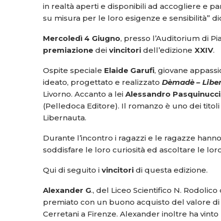
in realtà aperti e disponibili ad accogliere e p
su misura per le loro esigenze e sensibilità” di
Mercoledì 4 Giugno
, presso l’Auditorium di Pi
premiazione
dei
vincitori
dell’edizione
XXIV
.
Ospite speciale
Elaide Garufi
, giovane appassio
ideato, progettato e realizzato
Dèmadè – Liberi
Livorno. Accanto a lei
Alessandro Pasquinucci
(Pelledoca Editore). Il romanzo è uno dei titoli
Libernauta.
Durante l’incontro i ragazzi e le ragazze hanno
soddisfare le loro curiosità ed ascoltare le lo
Qui di seguito i
vincitori
di questa edizione.
Alexander G
., del Liceo Scientifico N. Rodolico
premiato con un buono acquisto del valore di 
Cerretani a Firenze. Alexander inoltre ha vinto 