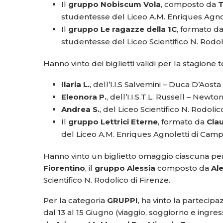
Il
gruppo Nobiscum Vola
, composto da
T
studentesse del Liceo A.M. Enriques Agno
Il
gruppo Le ragazze della 1C
, formato d
studentesse del Liceo Scientifico N. Rodol
Hanno vinto dei biglietti validi per la stagion
Ilaria L.
, dell’I.I.S Salvemini – Duca D’Aosta
Eleonora P.
, dell’I.I.S.T.L. Russell – Newto
Andrea S.
, del Liceo Scientifico N. Rodolic
Il
gruppo Lettrici Eterne
, formato da
Clau
del Liceo A.M. Enriques Agnoletti di Camp
Hanno vinto un biglietto omaggio ciascuna pe
Fiorentino
, il
gruppo Alessia
composto da
Ale
Scientifico N. Rodolico di Firenze.
Per la categoria
GRUPPI
, ha vinto la partecipa
dal 13 al 15 Giugno (viaggio, soggiorno e ingres