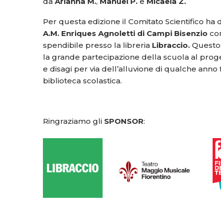
da
Arianna M.
,
Manuel P.
e
Micaela Z.
Per questa edizione il Comitato Scientifico ha
A.M. Enriques Agnoletti di Campi Bisenzio
con
spendibile presso la libreria
Libraccio.
Questo 
la grande partecipazione della scuola al proge
e disagi per via dell’alluvione di qualche anno 
biblioteca scolastica.
Ringraziamo gli
SPONSOR
: