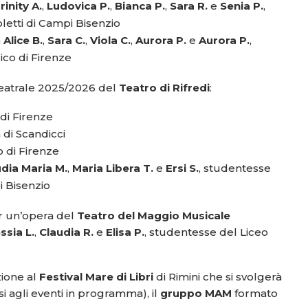
rinity A.
,
Ludovica P.
,
Bianca P.
,
Sara R.
e
Senia P.
,
letti di Campi Bisenzio
a
Alice B.
,
Sara C.
,
Viola C.
,
Aurora P.
e
Aurora P.
,
ico di Firenze
e teatrale 2025/2026 del
Teatro di Rifredi
:
 di Firenze
n di Scandicci
o di Firenze
dia Maria M.
,
Maria Libera T.
e
Ersi S.
, studentesse
i Bisenzio
r un’opera del
Teatro del Maggio Musicale
ssia L.
,
Claudia R.
e
Elisa P.
, studentesse del Liceo
zione al
Festival Mare di Libri
di Rimini che si svolgerà
si agli eventi in programma), il
gruppo MAM
formato