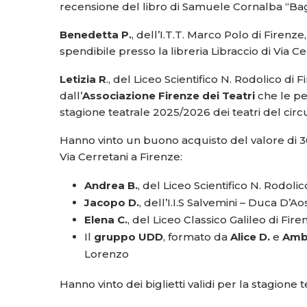
recensione del libro di Samuele Cornalba “Bag
Benedetta P.
, dell’I.T.T. Marco Polo di Firenz
spendibile presso la libreria Libraccio di Via Ce
Letizia R
., del Liceo Scientifico N. Rodolico di 
dall’
Associazione Firenze dei Teatri
che le per
stagione teatrale 2025/2026 dei teatri del circu
Hanno vinto un buono acquisto del valore di 30€
Via Cerretani a Firenze:
Andrea B.
, del Liceo Scientifico N. Rodolic
Jacopo D.
, dell’I.I.S Salvemini – Duca D’Ao
Elena C.
, del Liceo Classico Galileo di Fire
Il
gruppo UDD
, formato da
Alice D.
e
Amb
Lorenzo
Hanno vinto dei biglietti validi per la stagion