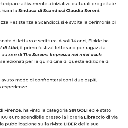
artecipare attivamente a iniziative culturali progettate
chiara la
Sindaca di Scandicci Claudia Sereni
.
azza Resistenza a Scandicci, si è svolta la cerimonia di
nata di lettura e scrittura. A soli 14 anni, Elaide ha
 di Libri
, il primo festival letterario per ragazzi a
, autore di
The Screen. Impresso nei miei occh
i
 selezionati per la quindicina di questa edizione di
 avuto modo di confrontarsi con i due ospiti,
ro esperienze.
 di Firenze, ha vinto la categoria
SINGOLI
ed è stato
100 euro spendibile presso la libreria
Libraccio
di Via
la pubblicazione sulla rivista
LIBER
della sua