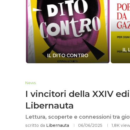
IL
IONE
IL DITO CONTRO
News
I vincitori della XXIV e
Libernauta
Lettura, scoperte e connessioni tra giov
scritto da
Libernauta
06/06/2025
1,8K
vie