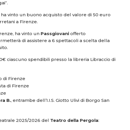
ai“.
e, ha vinto un buono acquisto del valore di 50 euro
rretani a Firenze.
Firenze, ha vinto un
Passgiovani
offerto
metterà di assistere a 6 spettacoli a scelta della
ito.
 ciascuno spendibili presso la libreria Libraccio di
o di Firenze
sta di Firenze
nze
ra B.
, entrambe dell’I.I.S. Giotto Ulivi di Borgo San
e teatrale 2025/2026 del
Teatro della Pergola
: