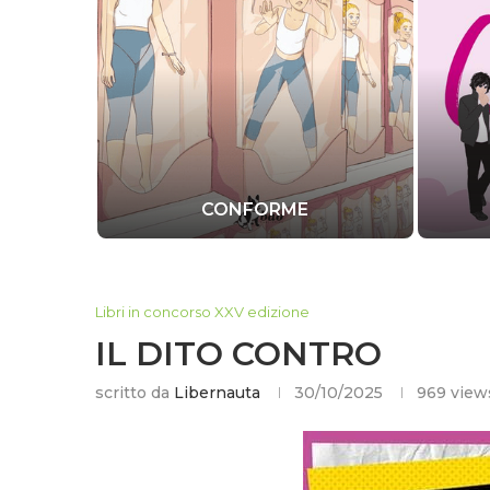
ORME
LOVE ME, CORVIN
Libri in concorso XXV edizione
IL DITO CONTRO
scritto da
Libernauta
30/10/2025
969
view