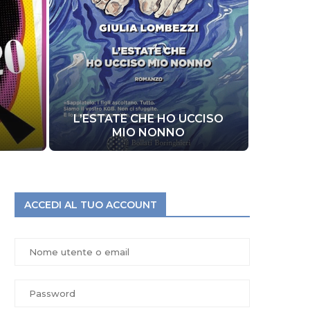
L’ESTATE CHE HO UCCISO
LA LIBERT
MIO NONNO
ACCEDI AL TUO ACCOUNT