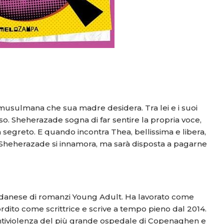
musulmana che sua madre desidera. Tra lei e i suoi
sso. Sheherazade sogna di far sentire la propria voce,
n segreto. E quando incontra Thea, bellissima e libera,
 Sheherazade si innamora, ma sarà disposta a pagarne
e danese di romanzi Young Adult. Ha lavorato come
ordito come scrittrice e scrive a tempo pieno dal 2014.
 Antiviolenza del più grande ospedale di Copenaghen e