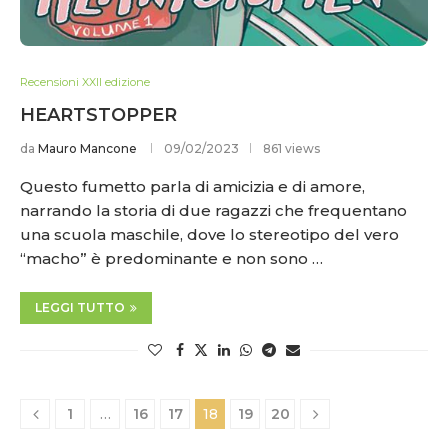
Recensioni XXII edizione
HEARTSTOPPER
da
Mauro Mancone
09/02/2023
861 views
Questo fumetto parla di amicizia e di amore,
narrando la storia di due ragazzi che frequentano
una scuola maschile, dove lo stereotipo del vero
“macho” è predominante e non sono …
LEGGI TUTTO
1
…
16
17
18
19
20