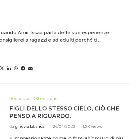
 quando Amir Issaa parla delle sue esperienze
consiglierei a ragazzi e ad adulti perché ti …
Recensioni XXI edizione
FIGLI DELLO STESSO CIELO, CIÒ CHE
PENSO A RIGUARDO.
da
ginevra labanca
26/04/2022
1,2K views
È impressionante come io fossi all’oscuro di più