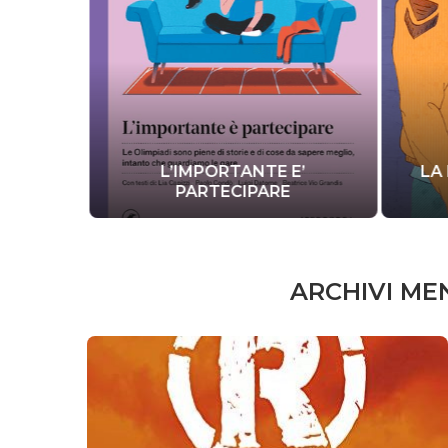
L’IMPORTANTE E’
LA 
SSA
PARTECIPARE
ARCHIVI ME