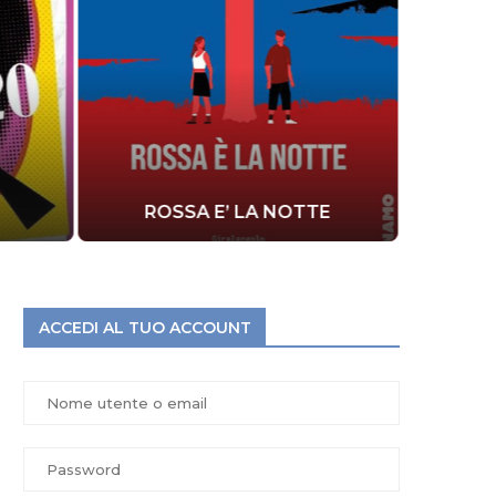
ROSSA E’ LA NOTTE
LA R
ACCEDI AL TUO ACCOUNT