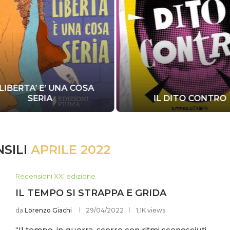
LIBERTA’ E’ UNA COSA
SERIA
IL DITO CONTRO
NSILI
APRILE 2022
Recensioni XXI edizione
IL TEMPO SI STRAPPA E GRIDA
da
Lorenzo Giachi
29/04/2022
1,1K views
“Il tempo, in guerra, scorre con ritmi sconosciuti.