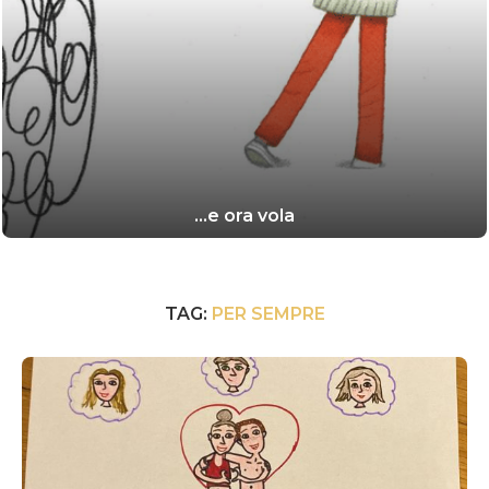
…e ora vola
TAG:
PER SEMPRE