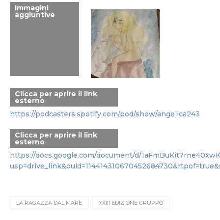
Immagini
aggiuntive
Clicca per aprire il link
esterno
https://podcasters.spotify.com/pod/show/angelica243
Clicca per aprire il link
esterno
https://docs.google.com/document/d/1aFmBuKit7rne40x
usp=drive_link&ouid=114414310670452684730&rtpof=true&
LA RAGAZZA DAL MARE
XXIII EDIZIONE GRUPPO