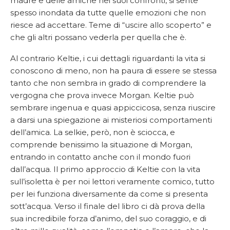
madre e delle amiche nei suoi confronti, si sente
spesso inondata da tutte quelle emozioni che non
riesce ad accettare. Teme di “uscire allo scoperto” e
che gli altri possano vederla per quella che è.
Al contrario Keltie, i cui dettagli riguardanti la vita si
conoscono di meno, non ha paura di essere se stessa
tanto che non sembra in grado di comprendere la
vergogna che prova invece Morgan. Keltie può
sembrare ingenua e quasi appiccicosa, senza riuscire
a darsi una spiegazione ai misteriosi comportamenti
dell’amica. La selkie, però, non è sciocca, e
comprende benissimo la situazione di Morgan,
entrando in contatto anche con il mondo fuori
dall’acqua. Il primo approccio di Keltie con la vita
sull’isoletta è per noi lettori veramente comico, tutto
per lei funziona diversamente da come si presenta
sott’acqua. Verso il finale del libro ci dà prova della
sua incredibile forza d’animo, del suo coraggio, e di