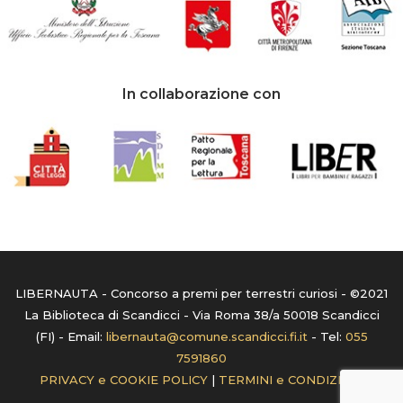
In collaborazione con
LIBERNAUTA - Concorso a premi per terrestri curiosi - ©2021
La Biblioteca di Scandicci - Via Roma 38/a 50018 Scandicci
(FI) - Email:
libernauta@comune.scandicci.fi.it
- Tel:
055
7591860
PRIVACY e COOKIE POLICY
|
TERMINI e CONDIZIONI