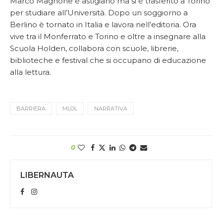
Marco Magnone è astigiano ma si è trasferito a Torino
per studiare all’Università. Dopo un soggiorno a
Berlino è tornato in Italia e lavora nell’editoria. Ora
vive tra il Monferrato e Torino e oltre a insegnare alla
Scuola Holden, collabora con scuole, librerie,
biblioteche e festival che si occupano di
educazione
alla lettura
.
BARRIERA
MLOL
NARRATIVA
0
LIBERNAUTA