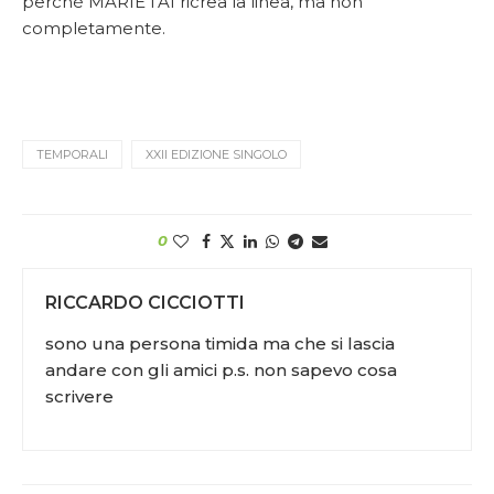
perché MARIE l’AI ricrea la linea, ma non
completamente.
TEMPORALI
XXII EDIZIONE SINGOLO
0
RICCARDO CICCIOTTI
sono una persona timida ma che si lascia
andare con gli amici p.s. non sapevo cosa
scrivere