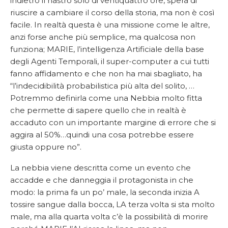
indietro il nastro solo di ventiquattro ore, spera di
riuscire a cambiare il corso della storia, ma non è così
facile. In realtà questa è una missione come le altre,
anzi forse anche più semplice, ma qualcosa non
funziona; MARIE, l’intelligenza Artificiale della base
degli Agenti Temporali, il super-computer a cui tutti
fanno affidamento e che non ha mai sbagliato, ha
“l’indecidibilità probabilistica più alta del solito, …
Potremmo definirla come una Nebbia molto fitta
che permette di sapere quello che in realtà è
accaduto con un importante margine di errore che si
aggira al 50%…quindi una cosa potrebbe essere
giusta oppure no”.
La nebbia viene descritta come un evento che
accadde e che danneggia il protagonista in che
modo: la prima fa un po’ male, la seconda inizia A
tossire sangue dalla bocca, LA terza volta si sta molto
male, ma alla quarta volta c’è la possibilità di morire