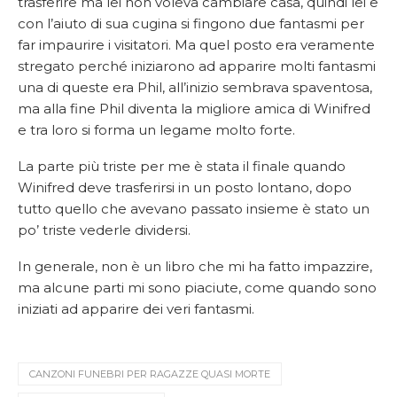
trasferire ma lei non voleva cambiare casa, quindi lei e
con l’aiuto di sua cugina si fingono due fantasmi per
far impaurire i visitatori. Ma quel posto era veramente
stregato perché iniziarono ad apparire molti fantasmi
una di queste era Phil, all’inizio sembrava spaventosa,
ma alla fine Phil diventa la migliore amica di Winifred
e tra loro si forma un legame molto forte.
La parte più triste per me è stata il finale quando
Winifred deve trasferirsi in un posto lontano, dopo
tutto quello che avevano passato insieme è stato un
po’ triste vederle dividersi.
In generale, non è un libro che mi ha fatto impazzire,
ma alcune parti mi sono piaciute, come quando sono
iniziati ad apparire dei veri fantasmi.
CANZONI FUNEBRI PER RAGAZZE QUASI MORTE