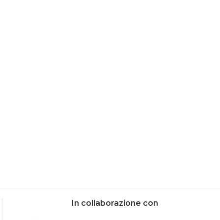
” Il gioco infernale”
Resq people
04/05/2023
04/05/2023
In collaborazione con