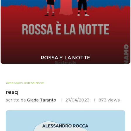
ROSSA E’ LA NOTTE
Recensioni XXII edizione
resq
scritto da
Giada Taranto
27/04/2023
873
views