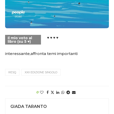
♥ ♥ ♥ ♥
Il mio voto al
libro (su 5 ♥)
interessante,affronta temi importanti
RESQ
XXII EDIZIONE SINGOLO
0
GIADA TARANTO