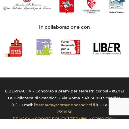
In collaborazione con
LIBERNAUTA - Concorso a premi per terrestri curiosi - ©2021
La Biblioteca di Scandicci - Via Roma 38/a 50018 Scandicci
(FI) - Email:
libernauta@comune.scandicci.fi.it
- Tel:
055
7591860
PRIVACY e COOKIE POLICY
|
TERMINI e CONDIZIONI