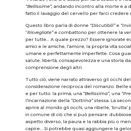
“Bellissime”,
andando incontro alla morte e a d
fatto il lavaggio del cervello per farci credere 
Questo libro parla di donne
“Discutibili”
e
“Invi
“
Risvegliate”
e combattono per ottenere la vera
per tutte… A quale prezzo? Essere ignorate ed is
amici e le amiche, l’amore, la propria vita so
umane e perfettamente imperfette. Cosa guad
salute, libertà, consapevolezza e una storia d
comprensione degli altri.
Tutto ciò, viene narrato attraverso gli occhi d
considerazione reciproca del romanzo: Belle e
e per tutto: la prima, una
“Bellissima”,
una
“Pre
l’incarnazione della
“Dottrina”
stessa. La seco
aprire al mondo gli occhi, una ribelle, ‘brutta’
in comune di ciò che si può pensare: dubbiose, i
aspetto diverso, la paura e la rabbia più o meno
capire… Si potrebbe quasi aggiungere la gelos