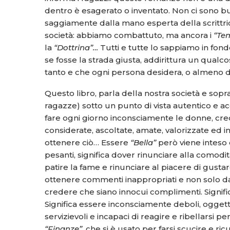
dentro è esagerato o inventato. Non ci sono bug
saggiamente dalla mano esperta della scrittrice 
società: abbiamo combattuto, ma ancora i
“Tem
la
“Dottrina”…
Tutti e tutte lo sappiamo in fo
se fosse la strada giusta, addirittura un qualco
tanto e che ogni persona desidera, o almeno d
Questo libro, parla della nostra società e so
ragazze) sotto un punto di vista autentico e acc
fare ogni giorno inconsciamente le donne, cr
considerate, ascoltate, amate, valorizzate ed 
ottenere ciò… Essere
“Bella”
però viene inteso
pesanti, significa dover rinunciare alla comodit
patire la fame e rinunciare al piacere di gust
ottenere commenti inappropriati e non solo d
credere che siano innocui complimenti. Signific
Significa essere inconsciamente deboli, oggettif
servizievoli e incapaci di reagire e ribellarsi pe
“Finanze”,
che si è usato per farsi scucire e ri