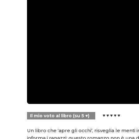
♥ ♥ ♥ ♥ ♥
Il mio voto al libro (su 5 ♥)
Un libro che ‘apre gli occhi’, risveglia le ment
informa i ragazzi: questo romanzo non è una d