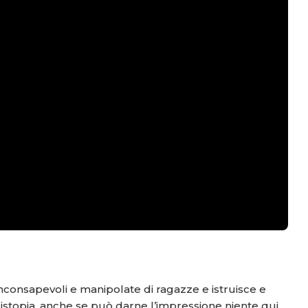
i inconsapevoli e manipolate di ragazze e istruisce e
istopia, anche se può darne l’impressione niente qui