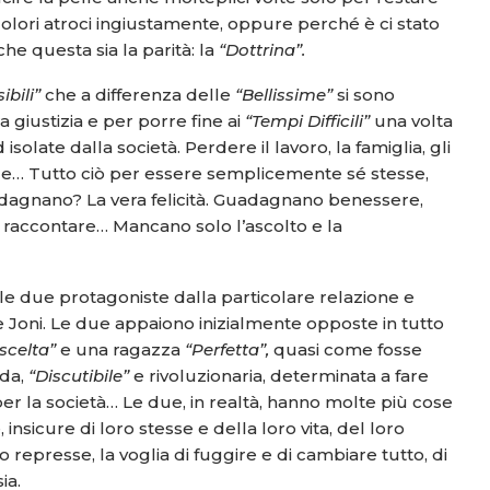
olori atroci ingiustamente, oppure perché è ci stato
che questa sia la parità: la
“Dottrina”.
sibili”
che a differenza delle
“Bellissime”
si sono
 giustizia e per porre fine ai
“Tempi Difficili”
una volta
olate dalla società. Perdere il lavoro, la famiglia, gli
ciale… Tutto ciò per essere semplicemente sé stesse,
agnano? La vera felicità. Guadagnano benessere,
a raccontare… Mancano solo l’ascolto e la
elle due protagoniste dalla particolare relazione e
 Joni. Le due appaiono inizialmente opposte in tutto
scelta”
e una ragazza
“Perfetta”,
quasi come fosse
nda,
“Discutibile”
e rivoluzionaria, determinata a fare
 per la società… Le due, in realtà, hanno molte più cose
nsicure di loro stesse e della loro vita, del loro
 represse, la voglia di fuggire e di cambiare tutto, di
ia.