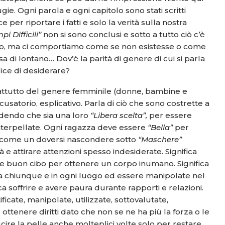
ie. Ogni parola e ogni capitolo sono stati scritti
per riportare i fatti e solo la verità sulla nostra
pi Difficili”
non si sono conclusi e sotto a tutto ciò c’è
ndo, ma ci comportiamo come se non esistesse o come
sa di lontano… Dov’è la parità di genere di cui si parla
ice di desiderare?
prattutto del genere femminile (donne, bambine e
usatorio, esplicativo. Parla di ciò che sono costrette a
edendo che sia una loro
“Libera scelta”,
per essere
interpellate. Ogni ragazza deve essere
“Bella”
per
 come un doversi nascondere sotto
“Maschere”
à e attirare attenzioni spesso indesiderate. Significa
are buon cibo per ottenere un corpo inumano. Significa
a chiunque e in ogni luogo ed essere manipolate nel
a soffrire e avere paura durante rapporti e relazioni.
icate, manipolate, utilizzate, sottovalutate,
r ottenere diritti dato che non se ne ha più la forza o le
cucire la pelle anche molteplici volte solo per restare