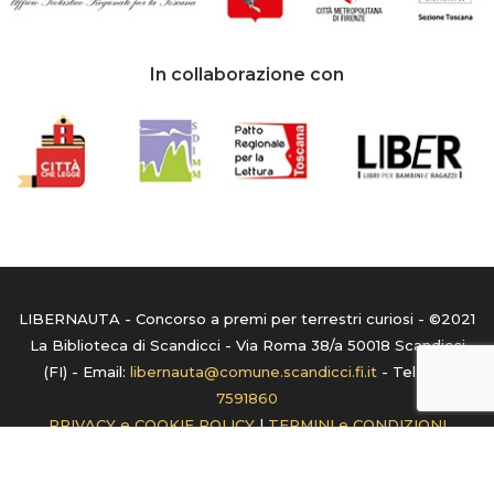
In collaborazione con
LIBERNAUTA - Concorso a premi per terrestri curiosi - ©2021
La Biblioteca di Scandicci - Via Roma 38/a 50018 Scandicci
(FI) - Email:
libernauta@comune.scandicci.fi.it
- Tel:
055
7591860
PRIVACY e COOKIE POLICY
|
TERMINI e CONDIZIONI
Realizzazione:
PlaNet s.r.l. Sistemi Informatici