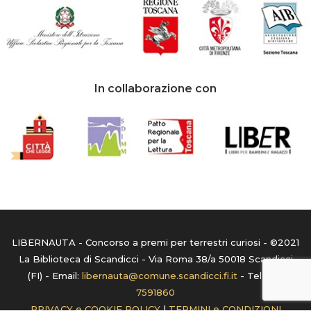
In collaborazione con
LIBERNAUTA - Concorso a premi per terrestri curiosi - ©2021
La Biblioteca di Scandicci - Via Roma 38/a 50018 Scandicci
(FI) - Email:
libernauta@comune.scandicci.fi.it
- Tel:
055
7591860
PRIVACY e COOKIE POLICY
|
TERMINI e CONDIZIONI