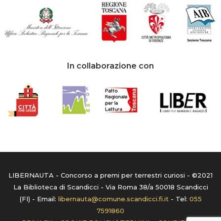
In collaborazione con
LIBERNAUTA - Concorso a premi per terrestri curiosi - ©2021
La Biblioteca di Scandicci - Via Roma 38/a 50018 Scandicci
(FI) - Email:
libernauta@comune.scandicci.fi.it
- Tel:
055
7591860