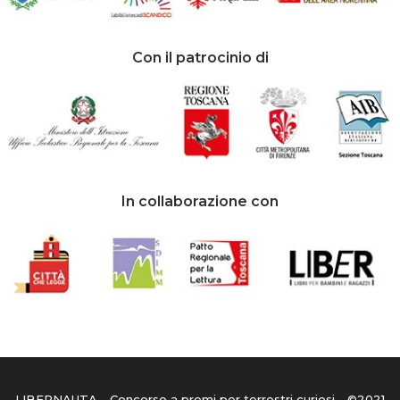
Con il patrocinio di
In collaborazione con
LIBERNAUTA - Concorso a premi per terrestri curiosi - ©2021