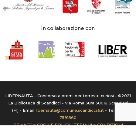
In collaborazione con
LIBERNAUTA - Concorso a premi per terrestri curiosi - ©2021
La Biblioteca di Scandicci - Via Roma 38/a 50018 Scandicci
(FI) - Email:
libernauta@comune.scandicci.fi.it
- Tel:
055
7591860
PRIVACY e COOKIE POLICY
|
TERMINI e CONDIZIONI