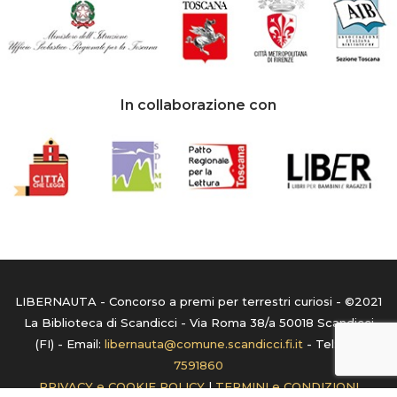
In collaborazione con
LIBERNAUTA - Concorso a premi per terrestri curiosi - ©2021
La Biblioteca di Scandicci - Via Roma 38/a 50018 Scandicci
(FI) - Email:
libernauta@comune.scandicci.fi.it
- Tel:
055
7591860
PRIVACY e COOKIE POLICY
|
TERMINI e CONDIZIONI